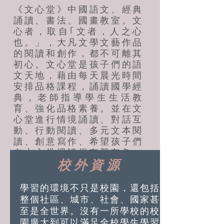
《文心堂》中國語文、經典
誦讀、書法、國畫教室。文
心者，取自｢文者，人之心
也。」，大凡文學文藝作品
的閱讀和創作，都不可離其
初心。文心堂是孩子們的語
文天地，藉由每天晨光時間
安排品格課程，誦讀國學經
典，老師指導學生生活教
育、強化品格素養。並在文
心堂進行情境誦讀、對話互
動、行動閱讀、多元文本閱
讀、創意寫作、希望孩子們
在文心堂裡讀得有聲有色。
校外資源
學習的環境不只是校園，還包括
整個社區、城市、社會、國家甚
至是全世界。沒有一所學校的校
園廣大到可以滿足全校學生學習