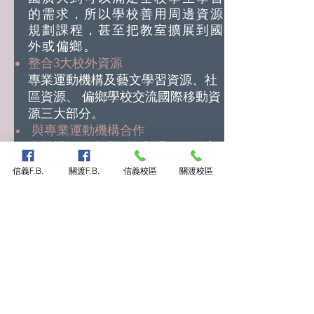
的需求，所以學校善用周邊資源
規劃課程，甚至把教室擴展到國
外或偏鄉。
整合3大校外資源
專業運動機構及藝文學習資源、社
區資源、 偏鄉學校交流國際移動資
源三大部分。
同
與專業運動機構合作
由機構提供專業師資與課程，並安
​文堂
排專業場地配合實施。
信義F.B.
關渡F.B.
信義校區
關渡校區
《同文堂》是國際語言教
室，取清朝教育留學學童的
外語學校《同文館》，同有
通的涵義，表示語言相通，
彼此可以跨國跨域溝通，語
通則路通，路通則世界大同
也。教室裝設數位設備，孩
子可以透過互聯網、虛擬實