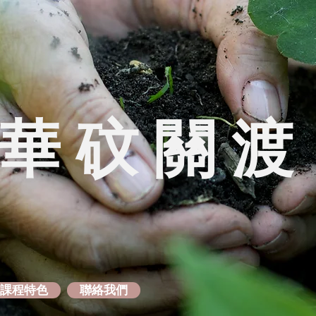
華砇關渡
課程特色
聯絡我們