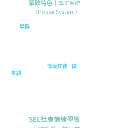
華砇特色｜
學群系統
（House System）
學群
以「
」為學生探索的導航架構
——如「真（探究與科學）」「愛
（社會與關懷）」「美（人文與創
意）」等。
每一學群提供：
入門體驗課 × 學長姐導師制
情境任務
微
與產學/社群連結的
與
專題
專題展與反思日誌，累積可轉移的能
力（研究、溝通、創造、協作）
SEL社會情緒學習