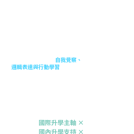
題/啟發是什麼？和我有何關聯？
如何歷經（Process）：
挑戰、策
略、合作、迭代與證據。
得到什麼（Impact）：
能力成長、
價值體會，如何轉化到下一個情境
（學科、社群、升學申請）。
這樣的歷程不是「檔案管理」，透過
我們的砇光導航、專題研究、SEL
自我覺察、
課、LIM等課程，進行
邏輯表達與行動學習
的整合訓
練；到了高中，學生便能把這些故
事，轉化為申請材料、作品集、面試
敘事與社會實作的養分。
國際升學主軸 ×
國內升學支持 ×