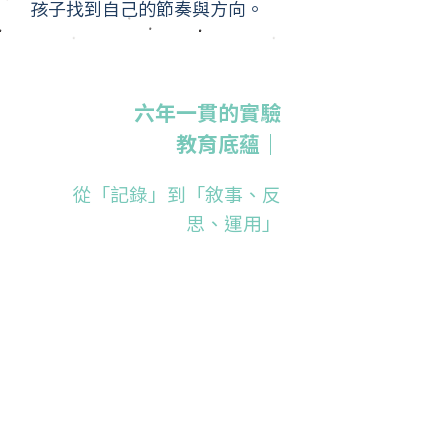
孩子找到自己的節奏與方向。
六年一貫的實驗
教育底蘊｜
從「記錄」到「敘事、反
思、運用」
多數學校重視把作品「存進檔案
夾」，華砇更在乎把學習「長進學生
心裡」。
我們用「敘事式學習歷程」取代單向
記錄，讓學生每一次專題、社團、競
賽、服務，都能回答三個關鍵：
為何出發（Motivation）：
興趣/問