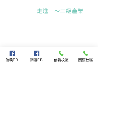
走進一～三級產業
我們以場域為課室，讓學生理解社會
如何運作、產業如何解題：
第一級：
農場/林場/漁場/生態調查
——從土壤到餐桌的科學與倫理
第二級：
工坊/製造/能源/科技應用
信義F.B.
關渡F.B.
信義校區
關渡校區
——設計、資料、原型與安全
第三級：
服務/文化/社福/醫療科技/
地方創生——服務設計、社會影響評
估
每次實作皆到「敘事式學習歷程」：
蒐證→詮釋→反思→應用，讓學生看
見自己的改變。