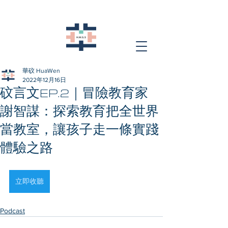
華砇 HuaWen
2022年12月16日
砇言文EP.2｜冒險教育家
謝智謀：探索教育把全世界
當教室，讓孩子走一條實踐
體驗之路
立即收聽
Podcast