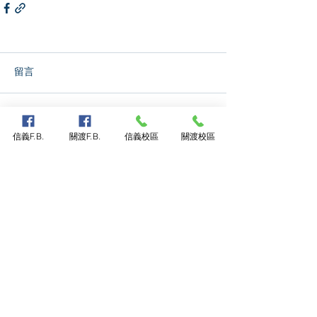
留言
撰寫留言......
信義F.B.
關渡F.B.
信義校區
關渡校區
首頁
關於華砇
招生資訊
教研團隊
課程內容
華砇校區
媒體報導
聯絡我們
Copyright © 2022 H.W.G.S All rights reserve
Designed by GENKEI
Web
Design